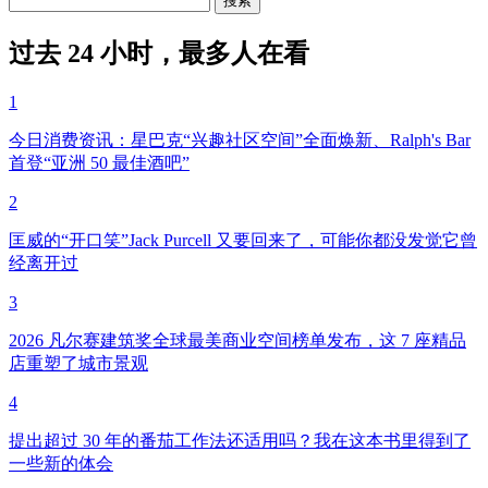
过去 24 小时，最多人在看
1
今日消费资讯：星巴克“兴趣社区空间”全面焕新、Ralph's Bar
首登“亚洲 50 最佳酒吧”
2
匡威的“开口笑”Jack Purcell 又要回来了，可能你都没发觉它曾
经离开过
3
2026 凡尔赛建筑奖全球最美商业空间榜单发布，这 7 座精品
店重塑了城市景观
4
提出超过 30 年的番茄工作法还适用吗？我在这本书里得到了
一些新的体会