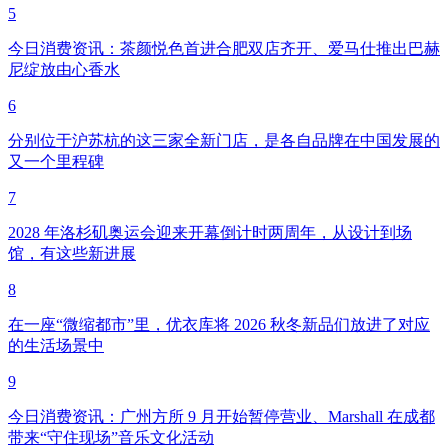
5
今日消费资讯：茶颜悦色首进合肥双店齐开、爱马仕推出巴赫
尼绽放由心香水
6
分别位于沪苏杭的这三家全新门店，是各自品牌在中国发展的
又一个里程碑
7
2028 年洛杉矶奥运会迎来开幕倒计时两周年，从设计到场
馆，有这些新进展
8
在一座“微缩都市”里，优衣库将 2026 秋冬新品们放进了对应
的生活场景中
9
今日消费资讯：广州方所 9 月开始暂停营业、Marshall 在成都
带来“守住现场”音乐文化活动