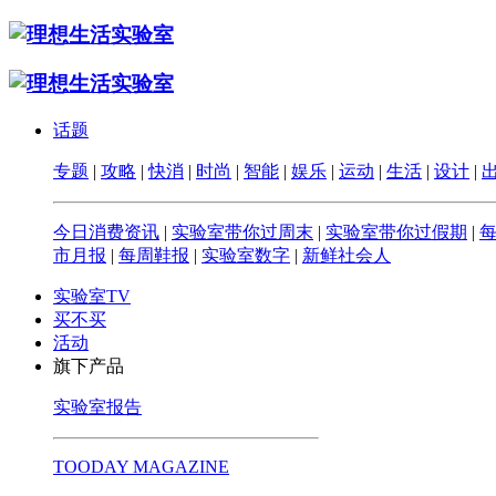
话题
专题
|
攻略
|
快消
|
时尚
|
智能
|
娱乐
|
运动
|
生活
|
设计
|
今日消费资讯
|
实验室带你过周末
|
实验室带你过假期
|
市月报
|
每周鞋报
|
实验室数字
|
新鲜社会人
实验室TV
买不买
活动
旗下产品
实验室报告
TOODAY MAGAZINE