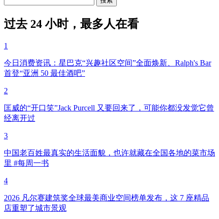
过去 24 小时，最多人在看
1
今日消费资讯：星巴克“兴趣社区空间”全面焕新、Ralph's Bar
首登“亚洲 50 最佳酒吧”
2
匡威的“开口笑”Jack Purcell 又要回来了，可能你都没发觉它曾
经离开过
3
中国老百姓最真实的生活面貌，也许就藏在全国各地的菜市场
里 #每周一书
4
2026 凡尔赛建筑奖全球最美商业空间榜单发布，这 7 座精品
店重塑了城市景观