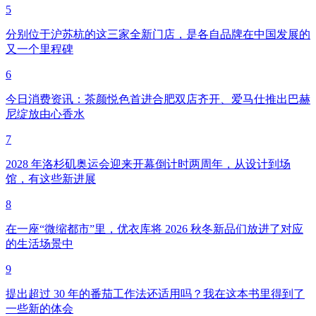
5
分别位于沪苏杭的这三家全新门店，是各自品牌在中国发展的
又一个里程碑
6
今日消费资讯：茶颜悦色首进合肥双店齐开、爱马仕推出巴赫
尼绽放由心香水
7
2028 年洛杉矶奥运会迎来开幕倒计时两周年，从设计到场
馆，有这些新进展
8
在一座“微缩都市”里，优衣库将 2026 秋冬新品们放进了对应
的生活场景中
9
提出超过 30 年的番茄工作法还适用吗？我在这本书里得到了
一些新的体会