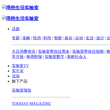
话题
专题
|
攻略
|
快消
|
时尚
|
智能
|
娱乐
|
运动
|
生活
|
设计
|
今日消费资讯
|
实验室带你过周末
|
实验室带你过假期
|
市月报
|
每周鞋报
|
实验室数字
|
新鲜社会人
实验室TV
买不买
活动
旗下产品
实验室报告
TOODAY MAGAZINE