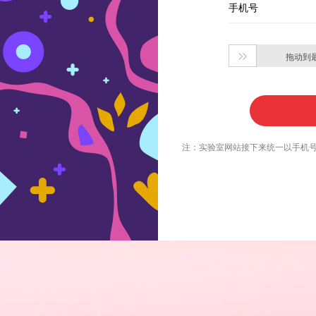
手机号
拖动到最

注：实验室网站接下来统一以手机