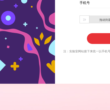
手机号
拖动到最

注：实验室网站接下来统一以手机