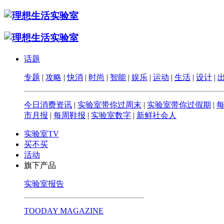
话题
专题
|
攻略
|
快消
|
时尚
|
智能
|
娱乐
|
运动
|
生活
|
设计
|
今日消费资讯
|
实验室带你过周末
|
实验室带你过假期
|
市月报
|
每周鞋报
|
实验室数字
|
新鲜社会人
实验室TV
买不买
活动
旗下产品
实验室报告
TOODAY MAGAZINE