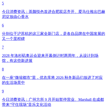
5
今日消费资讯：茶颜悦色首进合肥双店齐开、爱马仕推出巴赫
尼绽放由心香水
6
分别位于沪苏杭的这三家全新门店，是各自品牌在中国发展的
又一个里程碑
7
2028 年洛杉矶奥运会迎来开幕倒计时两周年，从设计到场
馆，有这些新进展
8
在一座“微缩都市”里，优衣库将 2026 秋冬新品们放进了对应
的生活场景中
9
今日消费资讯：广州方所 9 月开始暂停营业、Marshall 在成都
带来“守住现场”音乐文化活动