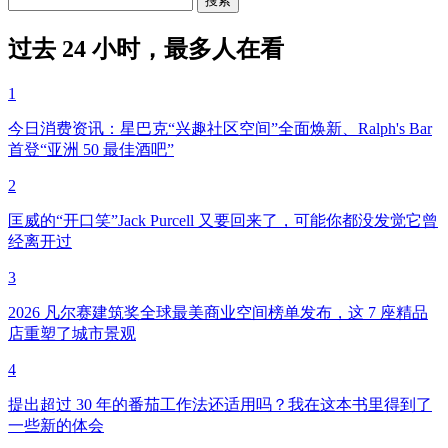
过去 24 小时，最多人在看
1
今日消费资讯：星巴克“兴趣社区空间”全面焕新、Ralph's Bar
首登“亚洲 50 最佳酒吧”
2
匡威的“开口笑”Jack Purcell 又要回来了，可能你都没发觉它曾
经离开过
3
2026 凡尔赛建筑奖全球最美商业空间榜单发布，这 7 座精品
店重塑了城市景观
4
提出超过 30 年的番茄工作法还适用吗？我在这本书里得到了
一些新的体会