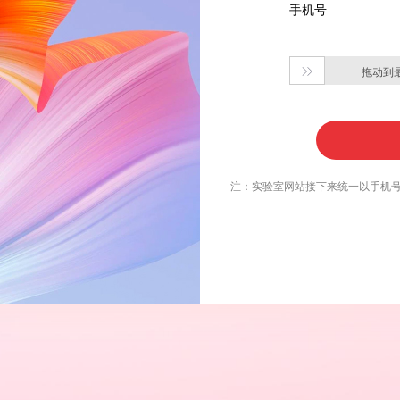
手机号
拖动到最

注：实验室网站接下来统一以手机