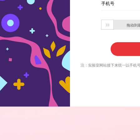
手机号
拖动到最

注：实验室网站接下来统一以手机