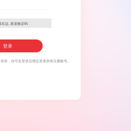
右边, 发送验证码
登录
号登录，你可在登录后绑定原来所有注册账号。