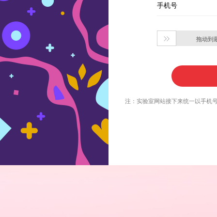
手机号
拖动到最

注：实验室网站接下来统一以手机