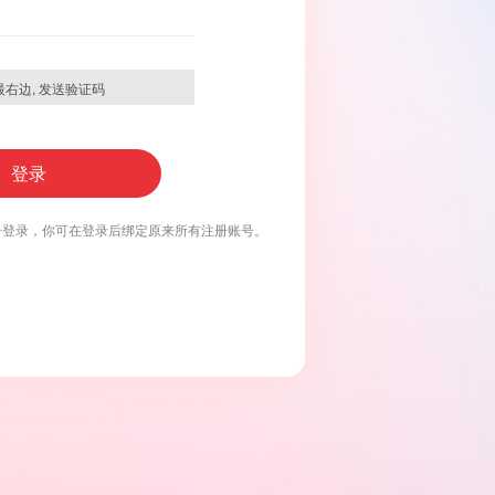
右边, 发送验证码
登录
号登录，你可在登录后绑定原来所有注册账号。